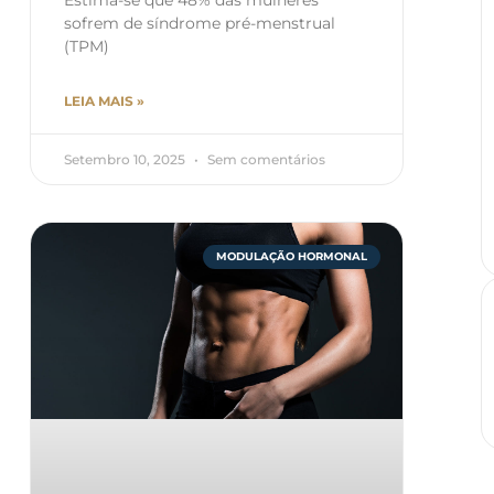
Estima-se que 48% das mulheres
sofrem de síndrome pré-menstrual
(TPM)
LEIA MAIS »
Setembro 10, 2025
Sem comentários
MODULAÇÃO HORMONAL