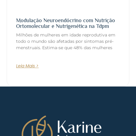
Modulação Neuroendócrino com Nutrição
Ortomolecular e Nutrigenética na Tdpm
Milhões de mulheres em idade reprodutiva em
todo o mundo são afetadas por sintomas pré-
menstruais. Estima-se que 48% das mulheres
Leia Mais >