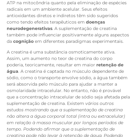
ATP na mitocôndria quanto pela eliminação de espécies
radicais em um ambiente acelular. Seus efeitos
antioxidantes diretos e indiretos têm sido sugeridos
como tendo efeitos terapêuticos em
doenças
neurodegenerativas
. A suplementação de creatina
também pode influenciar positivamente alguns aspectos
da
cognição
em diferentes paradigmas experimentais.
A creatina é uma substância osmoticamente ativa.
Assim, um aumento no teor de creatina do corpo
poderia, teoricamente, resultar em maior
retenção de
água
. A creatina é captada no músculo dependente de
sódio, como o transporte envolve sódio, a água também
será absorvida pelo músculo para ajudar a manter a
osmolaridade intracelular. No entanto, não é provável
que a concentração intracelular de sódio seja afetada pela
suplementação de creatina. Existem
vários outros
estudos mostrando que a suplementação de creatina
não altera a água corporal total (intra ou extracelular)
em relação à massa muscular por longos períodos de
tempo. Podendo afirmar que a suplementação de
creatina pode não levar à retenção de água. Podendo