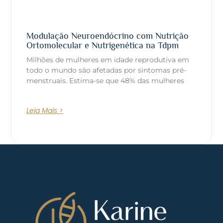
Modulação Neuroendócrino com Nutrição
Ortomolecular e Nutrigenética na Tdpm
Milhões de mulheres em idade reprodutiva em
todo o mundo são afetadas por sintomas pré-
menstruais. Estima-se que 48% das mulheres
Leia Mais >